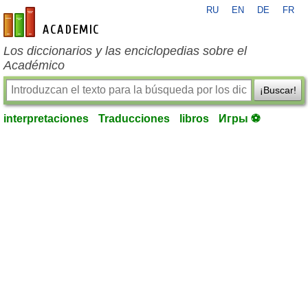
RU
EN
DE
FR
es-academic.com
Los diccionarios y las enciclopedias sobre el
Académico
¡Buscar!
interpretaciones
Traducciones
libros
Игры ⚽