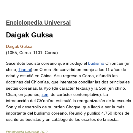
Enciclopedia Universal
Daigak Guksa
Daigak Guksa
(1055, Corea–1101, Corea).
Sacerdote budista coreano que introdujo el
budismo
Ch'ont'ae (en
chino,
Tiantai
) en Corea. Se convirtió en monje a los 11 años de
edad y estudió en China. A su regreso a Corea, difundió las
doctrinas del Ch'ont'ae, que intentaba conciliar las dos principales
sectas coreanas, la Kyo (de carácter textual) y la Son (en chino,
Chan; en japonés,
zen
, de carácter contemplativo). La
introducción del Ch'ont'ae estimuló la reorganización de la escuela
Son y el desarrollo de su orden Chogye, que llegó a ser la más
importante del budismo coreano. Reunió y publicó 4.750 libros de
escrituras budistas y un catálogo de los escritos de la secta.
Enciclopedia Universal
.
2012
.