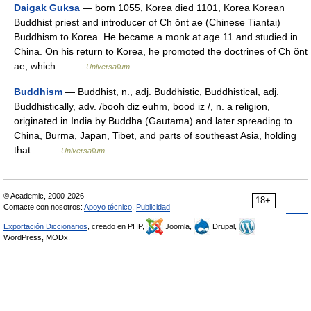
Daigak Guksa
— born 1055, Korea died 1101, Korea Korean
Buddhist priest and introducer of Ch ŏnt ae (Chinese Tiantai)
Buddhism to Korea. He became a monk at age 11 and studied in
China. On his return to Korea, he promoted the doctrines of Ch ŏnt
ae, which… …
Universalium
Buddhism
— Buddhist, n., adj. Buddhistic, Buddhistical, adj.
Buddhistically, adv. /booh diz euhm, bood iz /, n. a religion,
originated in India by Buddha (Gautama) and later spreading to
China, Burma, Japan, Tibet, and parts of southeast Asia, holding
that… …
Universalium
© Academic, 2000-2026
18+
Contacte con nosotros:
Apoyo técnico
,
Publicidad
Exportación Diccionarios
, creado en PHP,
Joomla,
Drupal,
WordPress, MODx.